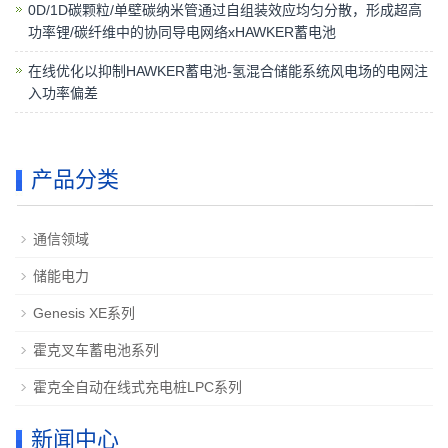
0D/1D碳颗粒/单壁碳纳米管通过自组装效应均匀分散，形成超高
功率锂/碳纤维中的协同导电网络xHAWKER蓄电池
在线优化以抑制HAWKER蓄电池-氢混合储能系统风电场的电网注
入功率偏差
产品分类
通信领域
储能电力
Genesis XE系列
霍克叉车蓄电池系列
霍克全自动在线式充电桩LPC系列
新闻中心