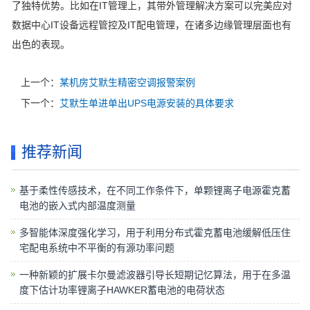
了独特优势。比如在IT管理上，其带外管理解决方案可以完美应对
数据中心IT设备远程管控及IT配电管理，在诸多边缘管理层面也有
出色的表现。
上一个：
某机房艾默生精密空调报警案例
下一个：
艾默生单进单出UPS电源安装的具体要求
推荐新闻
基于柔性传感技术，在不同工作条件下，单颗锂离子电源霍克蓄
电池的嵌入式内部温度测量
多智能体深度强化学习，用于利用分布式霍克蓄电池缓解低压住
宅配电系统中不平衡的有源功率问题
一种新颖的扩展卡尔曼滤波器引导长短期记忆算法，用于在多温
度下估计功率锂离子HAWKER蓄电池的电荷状态